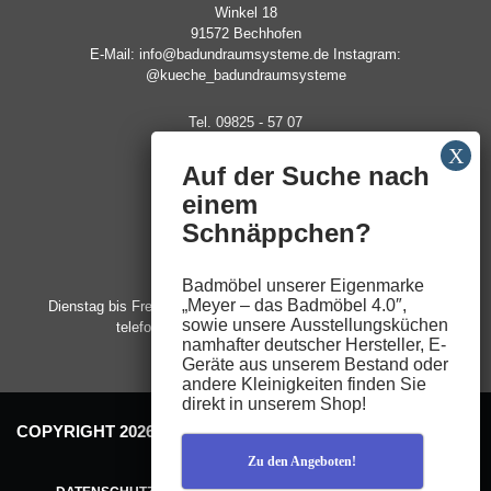
Winkel 18
91572 Bechhofen
E-Mail: info@badundraumsysteme.de Instagram:
@kueche_badundraumsysteme
Tel. 09825 - 57 07
Fax. 09825 - 48 58
Auf der Suche nach
ÖFFNUNGSZEITEN
einem
Montag:
09:00 – 18:00
Schnäppchen?
Uhr
Samstag:
09:00 – 14:00
Badmöbel unserer Eigenmarke
Uhr
„
Meyer – das Badmöbel 4.0″
,
Dienstag bis Freitag, sowie feste Termine nach­
sowie unsere
Ausstellungsküchen
telefonischer­ Vereinbarung
namhafter deutscher Hersteller,
E-
Geräte
aus unserem Bestand oder
andere
Kleinigkeiten
finden Sie
direkt in unserem Shop!
COPYRIGHT 2026 © SCHREINEREI MEYER. ALLE RECHTE
VORBEHALTEN.
Zu den Angeboten!