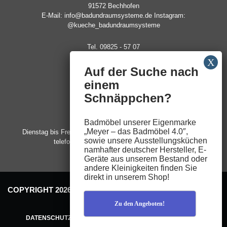
91572 Bechhofen
E-Mail: info@badundraumsysteme.de Instagram:
@kueche_badundraumsysteme
Tel. 09825 - 57 07
Fax. 09825 - 48 58
Auf der Suche nach
ÖFFNUNGSZEITEN
einem
Montag:
09:00 – 18:00
Schnäppchen?
Uhr
Samstag:
09:00 – 14:00
Badmöbel unserer Eigenmarke
Uhr
„
Meyer – das Badmöbel 4.0″
,
Dienstag bis Freitag, sowie feste Termine nach­
sowie unsere
Ausstellungsküchen
telefonischer­ Vereinbarung
namhafter deutscher Hersteller,
E-
Geräte
aus unserem Bestand oder
andere
Kleinigkeiten
finden Sie
direkt in unserem Shop!
COPYRIGHT 2026 © SCHREINEREI MEYER. ALLE RECHTE
VORBEHALTEN.
Zu den Angeboten!
DATENSCHUTZ
IMPRESSUM
KONTAKT
SITEMAP