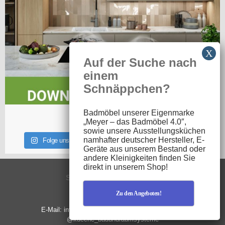
Auf der Suche nach
einem
Schnäppchen?
Badmöbel unserer Eigenmarke
Mehr Beiträge sehen
„
Meyer – das Badmöbel 4.0″
,
sowie unsere
Ausstellungsküchen
namhafter deutscher Hersteller,
E-
Folge uns bei Instagram: @kueche_badundraumsysteme
Geräte
aus unserem Bestand oder
andere
Kleinigkeiten
finden Sie
direkt in unserem Shop!
SCHREINEREI MEYER
Winkel 18
Zu den Angeboten!
91572 Bechhofen
E-Mail: info@badundraumsysteme.de Instagram:
@kueche_badundraumsysteme