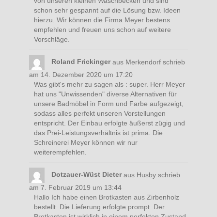
von unseren kleinen Waschbecken und sind
schon sehr gespannt auf die Lösung bzw. Ideen
hierzu. Wir können die Firma Meyer bestens
empfehlen und freuen uns schon auf weitere
Vorschläge.
Roland Frickinger
aus
Merkendorf
schrieb
am
14. Dezember 2020
um
17:20
Was gibt's mehr zu sagen als : super. Herr Meyer
hat uns "Unwissenden" diverse Alternativen für
unsere Badmöbel in Form und Farbe aufgezeigt,
sodass alles perfekt unseren Vorstellungen
entspricht. Der Einbau erfolgte äußerst zügig und
das Prei-Leistungsverhältnis ist prima. Die
Schreinerei Meyer können wir nur
weiterempfehlen.
Dotzauer-Wüst Dieter
aus
Husby
schrieb
am
7. Februar 2019
um
13:44
Hallo Ich habe einen Brotkasten aus Zirbenholz
bestellt. Die Lieferung erfolgte prompt. Der
Brotkasten ist wirklich in einem perfekten Zustand.