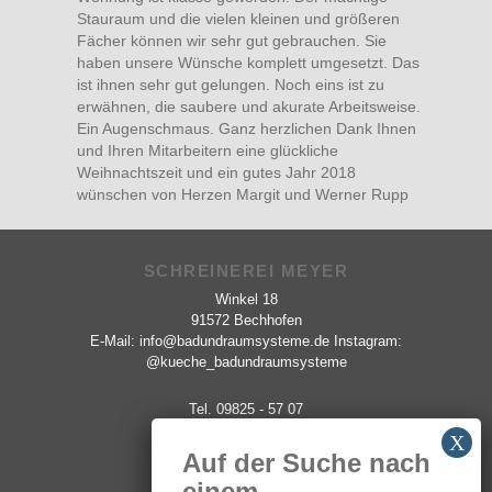
Stauraum und die vielen kleinen und größeren
Fächer können wir sehr gut gebrauchen. Sie
haben unsere Wünsche komplett umgesetzt. Das
ist ihnen sehr gut gelungen. Noch eins ist zu
erwähnen, die saubere und akurate Arbeitsweise.
Ein Augenschmaus. Ganz herzlichen Dank Ihnen
und Ihren Mitarbeitern eine glückliche
Weihnachtszeit und ein gutes Jahr 2018
wünschen von Herzen Margit und Werner Rupp
SCHREINEREI MEYER
Winkel 18
91572 Bechhofen
E-Mail: info@badundraumsysteme.de Instagram:
@kueche_badundraumsysteme
Tel. 09825 - 57 07
Fax. 09825 - 48 58
Auf der Suche nach
ÖFFNUNGSZEITEN
einem