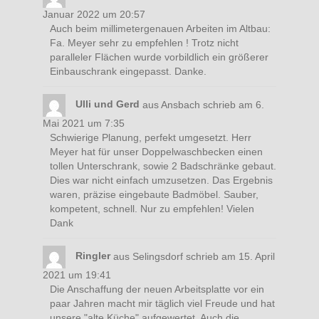
Januar 2022
um
20:57
Auch beim millimetergenauen Arbeiten im Altbau:
Fa. Meyer sehr zu empfehlen ! Trotz nicht
paralleler Flächen wurde vorbildlich ein größerer
Einbauschrank eingepasst. Danke.
Ulli und Gerd
aus
Ansbach
schrieb am
6.
Mai 2021
um
7:35
Schwierige Planung, perfekt umgesetzt. Herr
Meyer hat für unser Doppelwaschbecken einen
tollen Unterschrank, sowie 2 Badschränke gebaut.
Dies war nicht einfach umzusetzen. Das Ergebnis
waren, präzise eingebaute Badmöbel. Sauber,
kompetent, schnell. Nur zu empfehlen! Vielen
Dank
Ringler
aus
Selingsdorf
schrieb am
15. April
2021
um
19:41
Die Anschaffung der neuen Arbeitsplatte vor ein
paar Jahren macht mir täglich viel Freude und hat
unsere "alte Küche" aufgewertet. Auch die