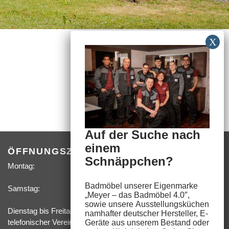
Auf der Suche nach
einem
ÖFFNUNGSZEITEN
Schnäppchen?
Montag:
09:00 –
18:00 Uhr
Badmöbel unserer Eigenmarke
Samstag:
09:00 –
„
Meyer – das Badmöbel 4.0″
,
14:00 Uhr
sowie unsere
Ausstellungsküchen
Dienstag bis Freitag, sowie feste Termine nach­
namhafter deutscher Hersteller,
E-
telefonischer­ Vereinbarung
Geräte
aus unserem Bestand oder