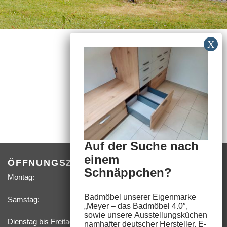
Auf der Suche nach
einem
ÖFFNUNGSZEITEN
Schnäppchen?
Montag:
09:00 –
18:00 Uhr
Badmöbel unserer Eigenmarke
Samstag:
09:00 –
„
Meyer – das Badmöbel 4.0″
,
14:00 Uhr
sowie unsere
Ausstellungsküchen
Dienstag bis Freitag, sowie feste Termine nach­
namhafter deutscher Hersteller,
E-