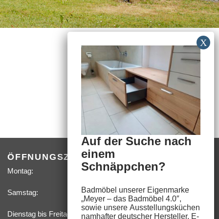
Auf der Suche nach
einem
ÖFFNUNGSZEITEN
Schnäppchen?
Montag:
09:00 –
18:00 Uhr
Badmöbel unserer Eigenmarke
Samstag:
09:00 –
„
Meyer – das Badmöbel 4.0″
,
14:00 Uhr
sowie unsere
Ausstellungsküchen
Dienstag bis Freitag, sowie feste Termine nach­
namhafter deutscher Hersteller,
E-