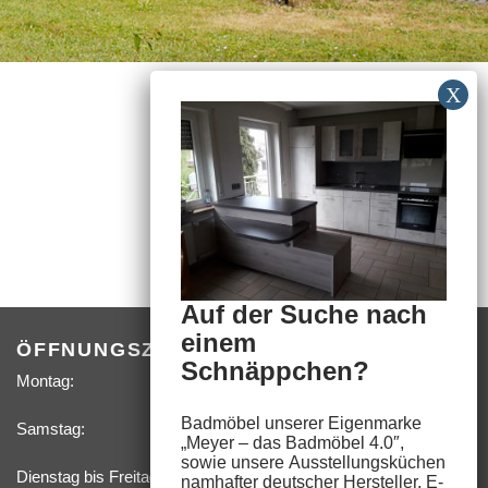
Auf der Suche nach
einem
ÖFFNUNGSZEITEN
Schnäppchen?
Montag:
09:00 –
18:00 Uhr
Badmöbel unserer Eigenmarke
Samstag:
09:00 –
„
Meyer – das Badmöbel 4.0″
,
14:00 Uhr
sowie unsere
Ausstellungsküchen
Dienstag bis Freitag, sowie feste Termine nach­
namhafter deutscher Hersteller,
E-