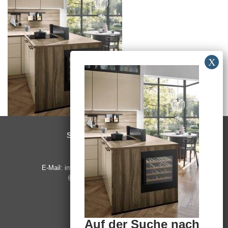
SCHREINEREI MEYER
Winkel 18
91572 Bechhofen
E-Mail: info@badundraumsysteme.de Instagram:
@kueche_badundraumsysteme
Tel. 09825 - 57 07
Fax. 09825 - 48 58
Auf der Suche nach