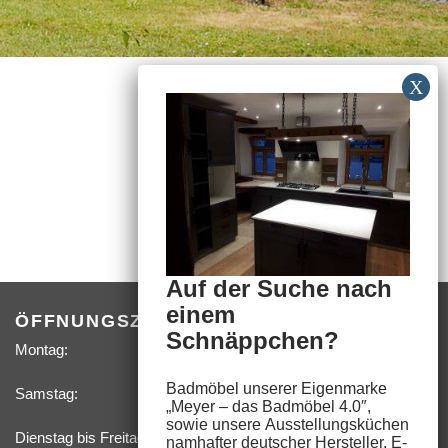
Auf der Suche nach
einem
ÖFFNUNGSZEITEN
Schnäppchen?
Montag:
09:00 –
18:00 Uhr
Badmöbel unserer Eigenmarke
Samstag:
09:00 –
„
Meyer – das Badmöbel 4.0″
,
14:00 Uhr
sowie unsere
Ausstellungsküchen
Dienstag bis Freitag, sowie feste Termine nach­
namhafter deutscher Hersteller,
E-