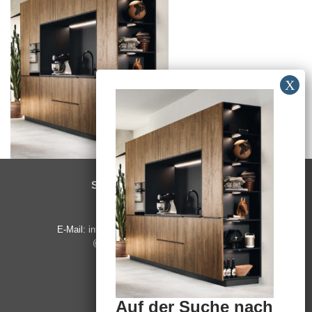
SCHREINEREI MEYER
Winkel 18
91572 Bechhofen
E-Mail: info@badundraumsysteme.de Instagram:
@kueche_badundraumsysteme
Tel. 09825 - 57 07
Fax. 09825 - 48 58
Auf der Suche nach